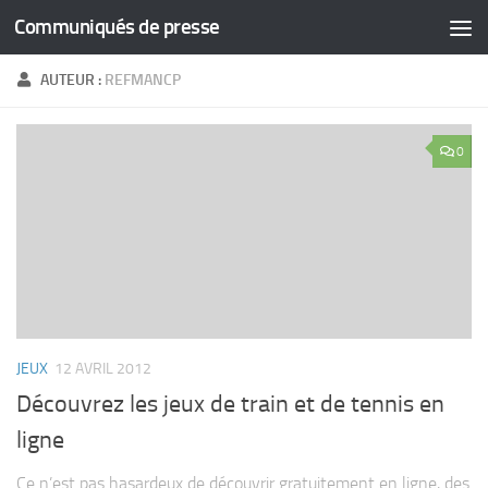
Communiqués de presse
Skip to content
AUTEUR :
REFMANCP
0
JEUX
12 AVRIL 2012
Découvrez les jeux de train et de tennis en
ligne
Ce n’est pas hasardeux de découvrir gratuitement en ligne, des