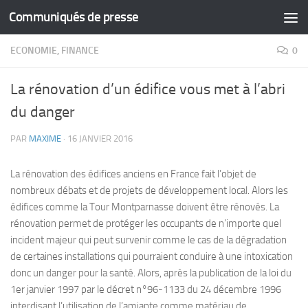
Communiqués de presse
Skip to content
ECONOMIE, FINANCE
0
La rénovation d’un édifice vous met à l’abri
du danger
PAR
MAXIME
·
16 JANVIER 2016
La rénovation des édifices anciens en France fait l’objet de
nombreux débats et de projets de développement local. Alors les
édifices comme la Tour Montparnasse doivent être rénovés. La
rénovation permet de protéger les occupants de n’importe quel
incident majeur qui peut survenir comme le cas de la dégradation
de certaines installations qui pourraient conduire à une intoxication
donc un danger pour la santé. Alors, après la publication de la loi du
1er janvier 1997 par le décret n°96-1133 du 24 décembre 1996
interdisant l’utilisation de l’amiante comme matériau de