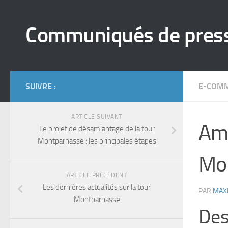
Skip to content
Communiqués de pres
SUIVRE :
E-COM
ARTICLE SUIVANT
Ami
Le projet de désamiantage de la tour
Montparnasse : les principales étapes
Mo
ARTICLE PRÉCÉDENT
Les dernières actualités sur la tour
PAR
MAX
Montparnasse
Des