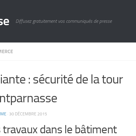
se
Diffusez gratuitement vos communiqués de presse
MERCE
ante : sécurité de la tour
ntparnasse
IME
·
30 DÉCEMBRE 2015
 travaux dans le bâtiment