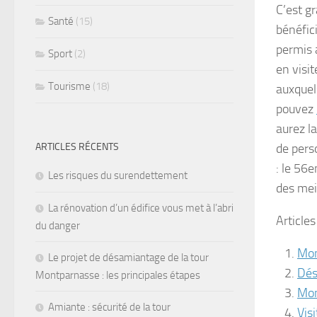
C’est gr
Santé
(15)
bénéfic
permis 
Sport
(2)
en visi
Tourisme
(18)
auxquel
pouvez
aurez la
ARTICLES RÉCENTS
de pers
: le 56
Les risques du surendettement
des meil
La rénovation d’un édifice vous met à l’abri
Articles
du danger
Mon
Le projet de désamiantage de la tour
Dés
Montparnasse : les principales étapes
Mon
Amiante : sécurité de la tour
Vis