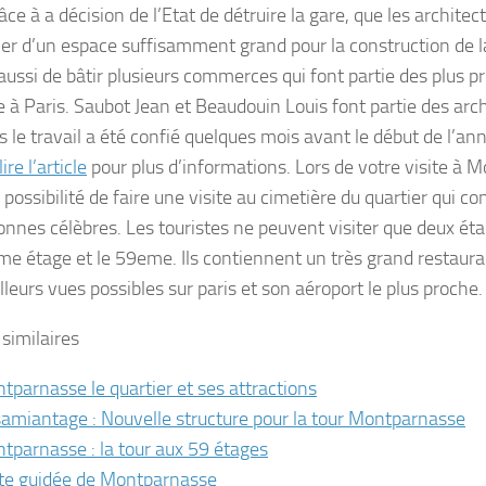
âce à a décision de l’Etat de détruire la gare, que les architec
ier d’un espace suffisamment grand pour la construction de la 
aussi de bâtir plusieurs commerces qui font partie des plus pr
te à Paris. Saubot Jean et Beaudouin Louis font partie des arc
s le travail a été confié quelques mois avant le début de l’a
lire l’article
pour plus d’informations. Lors de votre visite à 
 possibilité de faire une visite au cimetière du quartier qui c
onnes célèbres. Les touristes ne peuvent visiter que deux ét
eme étage et le 59eme. Ils contiennent un très grand restaur
leurs vues possibles sur paris et son aéroport le plus proche.
 similaires
tparnasse le quartier et ses attractions
amiantage : Nouvelle structure pour la tour Montparnasse
tparnasse : la tour aux 59 étages
ite guidée de Montparnasse