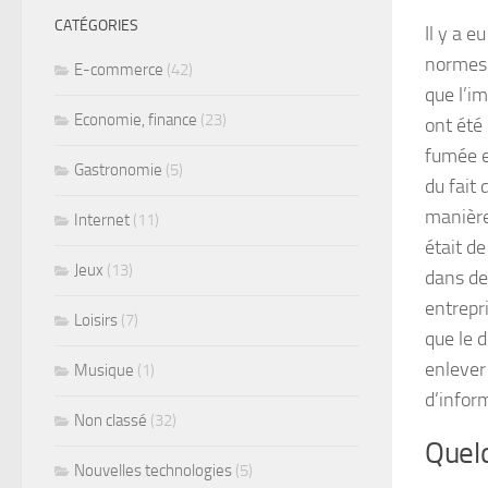
CATÉGORIES
Il y a 
normes 
E-commerce
(42)
que l’i
Economie, finance
(23)
ont été 
fumée e
Gastronomie
(5)
du fait
manière
Internet
(11)
était d
Jeux
(13)
dans de
entrepr
Loisirs
(7)
que le 
enlever
Musique
(1)
d’infor
Non classé
(32)
Quelq
Nouvelles technologies
(5)