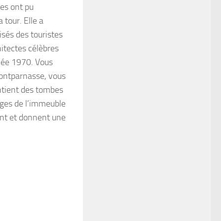
tes ont pu
tour. Elle a
isés des touristes
hitectes célèbres
nnée 1970. Vous
Montparnasse, vous
ontient des tombes
ages de l’immeuble
ant et donnent une