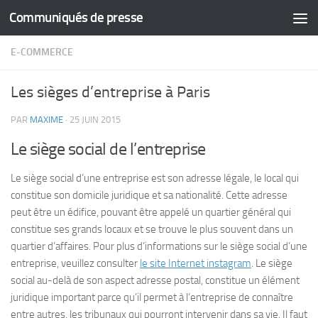
Communiqués de presse
Skip to content
E-COMMERCE
Les sièges d’entreprise à Paris
PAR
MAXIME
·
25 JUIN 2015
Le siège social de l’entreprise
Le siège social d’une entreprise est son adresse légale, le local qui
constitue son domicile juridique et sa nationalité. Cette adresse
peut être un édifice, pouvant être appelé un quartier général qui
constitue ses grands locaux et se trouve le plus souvent dans un
quartier d’affaires. Pour plus d’informations sur le siège social d’une
entreprise, veuillez consulter
le site Internet instagram
. Le siège
social au-delà de son aspect adresse postal, constitue un élément
juridique important parce qu’il permet à l’entreprise de connaître
entre autres, les tribunaux qui pourront intervenir dans sa vie. Il faut