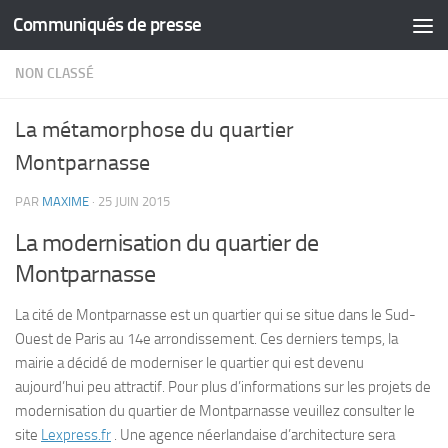
Communiqués de presse
Skip to content
NON CLASSÉ
La métamorphose du quartier
Montparnasse
PAR
MAXIME
·
25 JUIN 2015
La modernisation du quartier de
Montparnasse
La cité de Montparnasse est un quartier qui se situe dans le Sud-
Ouest de Paris au 14e arrondissement. Ces derniers temps, la
mairie a décidé de moderniser le quartier qui est devenu
aujourd’hui peu attractif. Pour plus d’informations sur les projets de
modernisation du quartier de Montparnasse veuillez consulter le
site
Lexpress.fr
. Une agence néerlandaise d’architecture sera