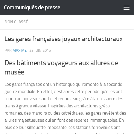
Communiqués de presse
Skip to content
NON CLASSÉ
Les gares françaises joyaux architecturaux
PAR
MAXIME
·
23 JUIN 2015
Des bâtiments voyageurs aux allures de
musée
Les gares françaises ont un historique qui remonte à la seconde
guerre mondiale. En effet, c’est après cette période qu’elles ont
connu un nouveau souffle et renouveau grâce à la naissance des
trains à grande vitesse. Inspirées des architectures gréco-
romaines, des manoirs ou des cathédrales, les gares revêtent des
allures majestueuses qui en font des repères immanquables. En
plus de leur silhouette imposante, ces stations ferroviaires ont