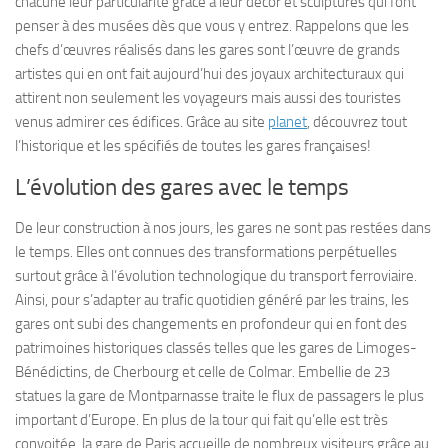
chacune leur particularité grâce à leur décor et sculptures qui font
penser à des musées dès que vous y entrez. Rappelons que les
chefs d’œuvres réalisés dans les gares sont l’œuvre de grands
artistes qui en ont fait aujourd’hui des joyaux architecturaux qui
attirent non seulement les voyageurs mais aussi des touristes
venus admirer ces édifices. Grâce au site
planet
, découvrez tout
l’historique et les spécifiés de toutes les gares françaises!
L’évolution des gares avec le temps
De leur construction à nos jours, les gares ne sont pas restées dans
le temps. Elles ont connues des transformations perpétuelles
surtout grâce à l’évolution technologique du transport ferroviaire.
Ainsi, pour s’adapter au trafic quotidien généré par les trains, les
gares ont subi des changements en profondeur qui en font des
patrimoines historiques classés telles que les gares de Limoges-
Bénédictins, de Cherbourg et celle de Colmar. Embellie de 23
statues la gare de Montparnasse traite le flux de passagers le plus
important d’Europe. En plus de la tour qui fait qu’elle est très
convoitée, la gare de Paris accueille de nombreux visiteurs grâce au