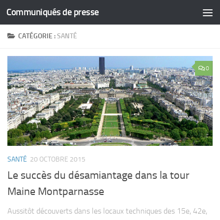
Communiqués de presse
Skip to content
CATÉGORIE :
SANTÉ
0
SANTÉ
20 OCTOBRE 2015
Le succès du désamiantage dans la tour
Maine Montparnasse
Aussitôt découverts dans les locaux techniques des 15e, 42e,