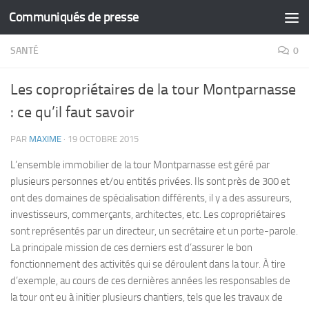
Communiqués de presse
Skip to content
SANTÉ
0
Les copropriétaires de la tour Montparnasse
: ce qu’il faut savoir
PAR
MAXIME
·
19 OCTOBRE 2015
L’ensemble immobilier de la tour Montparnasse est géré par
plusieurs personnes et/ou entités privées. Ils sont près de 300 et
ont des domaines de spécialisation différents, il y a des assureurs,
investisseurs, commerçants, architectes, etc. Les copropriétaires
sont représentés par un directeur, un secrétaire et un porte-parole.
La principale mission de ces derniers est d’assurer le bon
fonctionnement des activités qui se déroulent dans la tour. À tire
d’exemple, au cours de ces dernières années les responsables de
la tour ont eu à initier plusieurs chantiers, tels que les travaux de