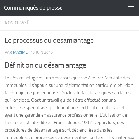
Communiqués de presse
Skip to content
NON CLASSÉ
Le processus du désamiantage
PAR
MAXIME
·
13 JUIN 2015
Définition du désamiantage
Le désamiantage est un processus qui vise à retirer l’amiante des
immeubles. Il s’appuie sur une réglementation particulière et il doit
faire l’objet de préventions spéciales du fait des risques sanitaires
qu’il englobe. C’est un travail qui doit être effectué par une
entreprise spécialisée, qui détient une certification nationale et
ayant une garantie en assurance professionnelle. L’utilisation de
l’amiante est interdite en France depuis 1997. Depuis lors, des
procédures de désamiantage sont déclenchées dans les
immeubles. Ce processus de désamiantage porte sur les matériaux