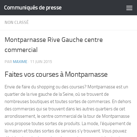
Communiqués de presse
Skip to content
NON CLASSÉ
Montparnasse Rive Gauche centre
commercial
PAR
MAXIME
·
11 JUIN 2015
Faites vos courses à Montparnasse
Envie de faire du shopping ou des courses? Montparnasse est un
quartier de la rive gauche de la Seine, où se trouvent de
nombreuses boutiques et toutes sortes de commerces. En dehors
des commerces qui se trouvent dans les autres quartiers de cet
arrondissement, le centre commercial de la tour de Montparnasse
vous propose toutes sortes de produits. La mode, l’équipement de
la maison et toutes sortes de services s’y trouvent. Vous pouvez