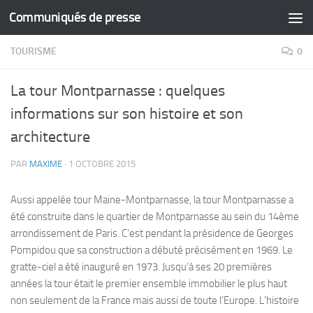
Communiqués de presse
Skip to content
TOURISME
0
La tour Montparnasse : quelques
informations sur son histoire et son
architecture
PAR
MAXIME
·
1 OCTOBRE 2015
Aussi appelée tour Maine-Montparnasse, la tour Montparnasse a
été construite dans le quartier de Montparnasse au sein du 14ème
arrondissement de Paris. C’est pendant la présidence de Georges
Pompidou que sa construction a débuté précisément en 1969. Le
gratte-ciel a été inauguré en 1973. Jusqu’à ses 20 premières
années la tour était le premier ensemble immobilier le plus haut
non seulement de la France mais aussi de toute l’Europe. L’histoire