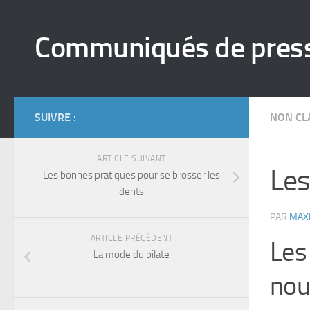
Skip to content
Communiqués de pres
SUIVRE :
NON CL
ARTICLE SUIVANT
Les
Les bonnes pratiques pour se brosser les
dents
PAR
MAX
ARTICLE PRÉCÉDENT
Les
La mode du pilate
nou