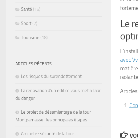
fortemen
Santé
(15)
Le r
Sport
(2)
opti
Tourisme
(18)
L’instal
avec Vv
ARTICLES RÉCENTS
matière
Les risques du surendettement
isolante
La rénovation d’un édifice vous met à l’abri
Articles
du danger
Com
Le projet de désamiantage de la tour
Montparnasse : les principales étapes
Amiante : sécurité de la tour
VOU