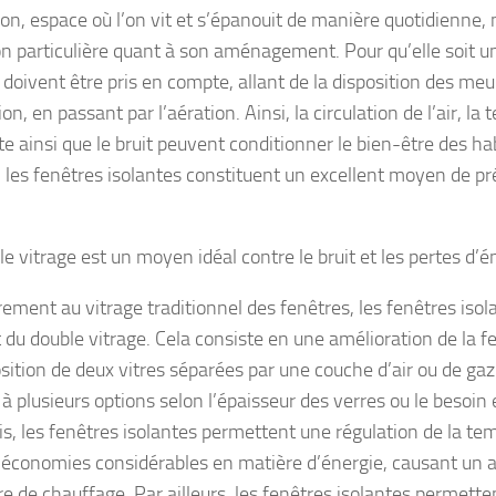
on, espace où l’on vit et s’épanouit de manière quotidienne,
n particulière quant à son aménagement. Pour qu’elle soit un 
doivent être pris en compte, allant de la disposition des meu
on, en passant par l’aération. Ainsi, la circulation de l’air, la
e ainsi que le bruit peuvent conditionner le bien-être des ha
, les fenêtres isolantes constituent un excellent moyen de pr
e vitrage est un moyen idéal contre le bruit et les pertes d’é
ement au vitrage traditionnel des fenêtres, les fenêtres isola
 du double vitrage. Cela consiste en une amélioration de la fe
sition de deux vitres séparées par une couche d’air ou de gaz
 à plusieurs options selon l’épaisseur des verres ou le besoin
is, les fenêtres isolantes permettent une régulation de la te
s économies considérables en matière d’énergie, causant un
re de chauffage. Par ailleurs, les fenêtres isolantes permette