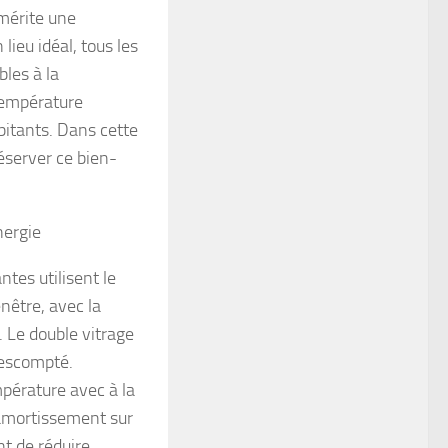
 mérite une
lieu idéal, tous les
bles à la
 température
bitants. Dans cette
éserver ce bien-
nergie
ntes utilisent le
nêtre, avec la
. Le double vitrage
 escompté.
mpérature avec à la
 amortissement sur
nt de réduire