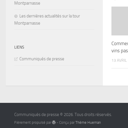
Montparnasse
Les dernières actualités sur la tour
Montparnasse
Comment
LIENS
vins pas
Communiqués de presse
13 AVRIL
Communiqués de presse © 2026. Tous droits réservés.
Fièrement propulsé par
- Conçu par
Thème Hueman