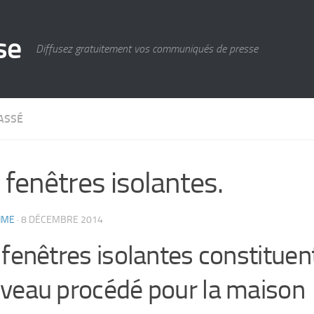
se
Diffusez gratuitement vos communiqués de presse
ASSÉ
 fenêtres isolantes.
IME
·
8 DÉCEMBRE 2014
 fenêtres isolantes constituen
veau procédé pour la maison