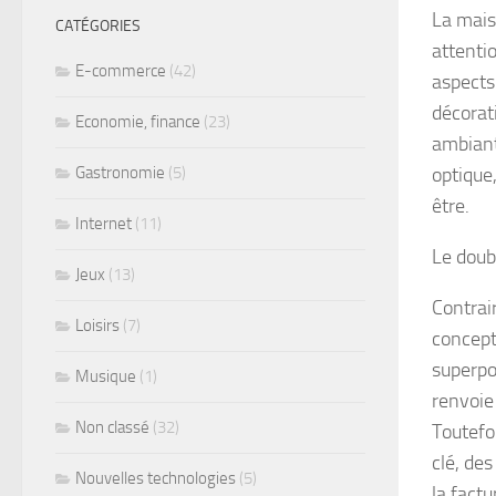
La mais
CATÉGORIES
attentio
E-commerce
(42)
aspects 
décorati
Economie, finance
(23)
ambiant
Gastronomie
(5)
optique
être.
Internet
(11)
Le doubl
Jeux
(13)
Contrair
Loisirs
(7)
concept
superpo
Musique
(1)
renvoie
Non classé
(32)
Toutefo
clé, de
Nouvelles technologies
(5)
la factu