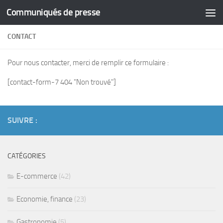
Communiqués de presse
Skip to content
CONTACT
Pour nous contacter, merci de remplir ce formulaire :
[contact-form-7 404 "Non trouvé"]
SUIVRE :
CATÉGORIES
E-commerce
(42)
Economie, finance
(23)
Gastronomie
(5)