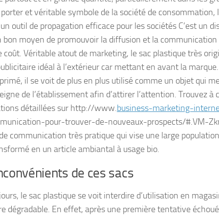
à porter et véritable symbole de la société de consommation, l
n outil de propagation efficace pour les sociétés C’est un disp
n bon moyen de promouvoir la diffusion et la communication d
coût. Véritable atout de marketing, le sac plastique très origi
blicitaire idéal à l’extérieur car mettant en avant la marque.
rimé, il se voit de plus en plus utilisé comme un objet qui me
eigne de l’établissement afin d’attirer l’attention. Trouvez à c
tions détaillées sur http://www.
business-marketing-interne
munication-pour-trouver-de-nouveaux-prospects/#.VM-Zk
e communication très pratique qui vise une large population
ansformé en un article ambiantal à usage bio.
nconvénients de ces sacs
ours, le sac plastique se voit interdire d’utilisation en magas
re dégradable. En effet, après une première tentative échouée