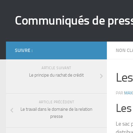
Skip to content
Communiqués de pres
SUIVRE :
NON CL
ARTICLE SUIVANT
Les
Le principe du rachat de crédit
PAR
MAX
ARTICLE PRÉCÉDENT
Les
Le travail dans le domaine de la relation
presse
Le sac p
distrib