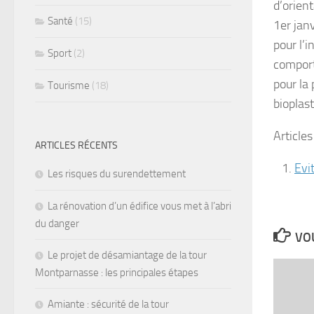
d’orient
Santé
(15)
1er jan
pour l’i
Sport
(2)
comport
pour la 
Tourisme
(18)
bioplast
Articles
ARTICLES RÉCENTS
Evi
Les risques du surendettement
La rénovation d’un édifice vous met à l’abri
du danger
VOU
Le projet de désamiantage de la tour
Montparnasse : les principales étapes
Amiante : sécurité de la tour