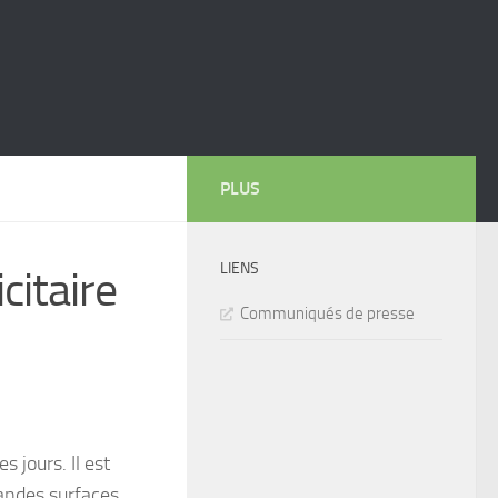
PLUS
LIENS
citaire
Communiqués de presse
s jours. Il est
randes surfaces.