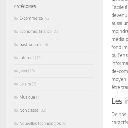
Facile 
CATÉGORIES
devenu u
E-commerce
(42)
aussi u
moindre 
Economie, finance
(23)
média pu
Gastronomie
(5)
fond imp
ou l’ens
Internet
(11)
informa
de-com
Jeux
(13)
moyen d
Loisirs
(7)
être tr
Musique
(1)
Les i
Non classé
(32)
De nos j
caractè
Nouvelles technologies
(5)