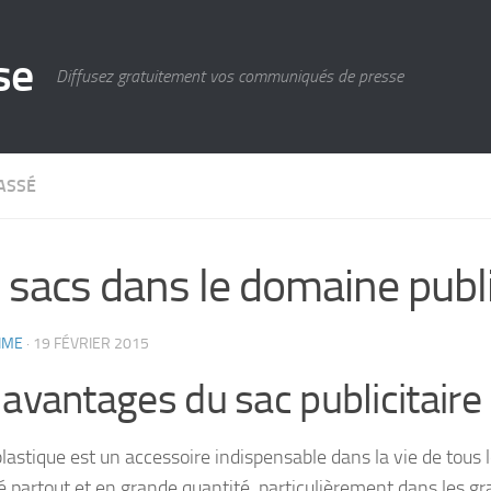
se
Diffusez gratuitement vos communiqués de presse
ASSÉ
 sacs dans le domaine publi
IME
·
19 FÉVRIER 2015
 avantages du sac publicitaire
lastique est un accessoire indispensable dans la vie de tous le
ué partout et en grande quantité, particulièrement dans les g