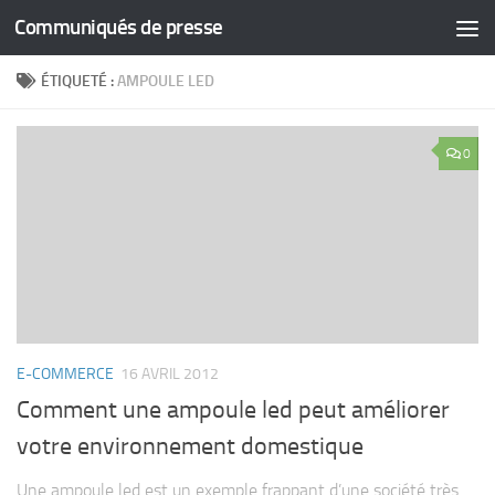
Communiqués de presse
Skip to content
ÉTIQUETÉ :
AMPOULE LED
0
E-COMMERCE
16 AVRIL 2012
Comment une ampoule led peut améliorer
votre environnement domestique
Une ampoule led est un exemple frappant d’une société très