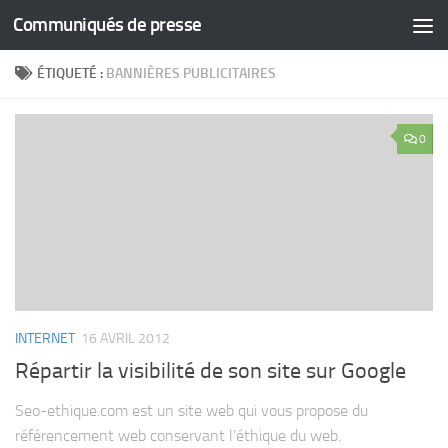
Communiqués de presse
Skip to content
ÉTIQUETÉ :
BANNIÈRES PUBLICITAIRES
0
INTERNET
16 AVRIL 2012
Répartir la visibilité de son site sur Google
Seo-ethique.com est un site web qui vous propose du
référencement web conservant l’éthique du web.