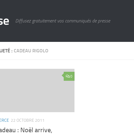
se
Diffusez gratuitement vos communiqués de presse
UETÉ :
CADEAU RIGOLO
0
ERCE
22 OCTOBRE 2011
adeau : Noël arrive,