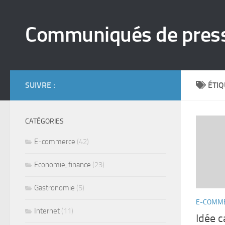
Skip to content
Communiqués de pres
SUIVRE :
ÉTIQ
CATÉGORIES
E-commerce
(42)
Economie, finance
(23)
Gastronomie
(5)
E-COMM
Internet
(11)
Idée c