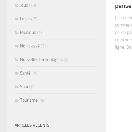
pensez
Jeux
(13)
La cours
Loisirs
(7)
commence
de ne pa
Musique
(1)
commerci
Non classé
(32)
ligne. Sa
Nouvelles technologies
(5)
Santé
(15)
Sport
(2)
Tourisme
(18)
ARTICLES RÉCENTS