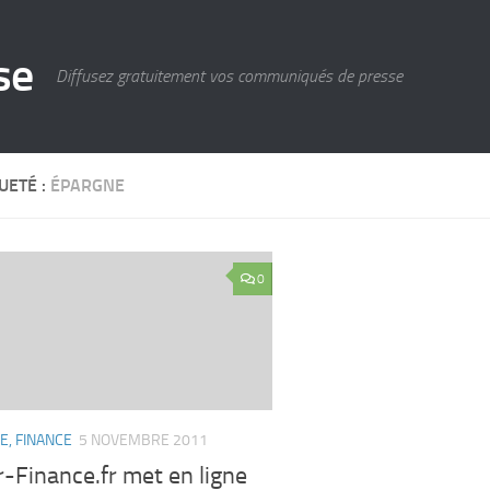
se
Diffusez gratuitement vos communiqués de presse
UETÉ :
ÉPARGNE
0
E, FINANCE
5 NOVEMBRE 2011
-Finance.fr met en ligne