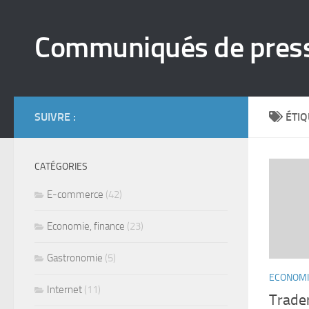
Skip to content
Communiqués de pres
SUIVRE :
ÉTIQ
CATÉGORIES
E-commerce
(42)
Economie, finance
(23)
Gastronomie
(5)
ECONOMI
Internet
(11)
Trader