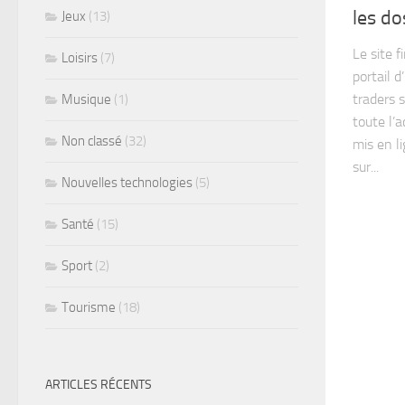
les do
Jeux
(13)
Le site 
Loisirs
(7)
portail 
traders 
Musique
(1)
toute l’
Non classé
(32)
mis en l
sur...
Nouvelles technologies
(5)
Santé
(15)
Sport
(2)
Tourisme
(18)
ARTICLES RÉCENTS