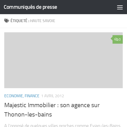
Communiqués de presse
Skip to content
ÉTIQUETÉ :
HAUTE SAVOIE
0
ECONOMIE, FINANCE
1 AVRIL 2012
Majestic Immobilier : son agence sur
Thonon-les-bains
A l’opposé de quelques villes proches comme Evian-les-Bains,