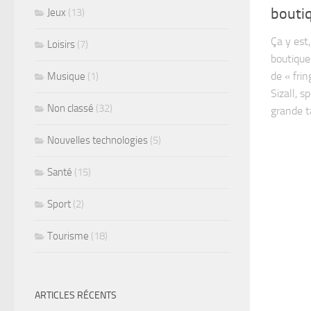
boutiq
Jeux
(13)
Ça y est
Loisirs
(7)
boutique
de « fri
Musique
(1)
Sizall, s
Non classé
(32)
grande ta
Nouvelles technologies
(5)
Santé
(15)
Sport
(2)
Tourisme
(18)
ARTICLES RÉCENTS