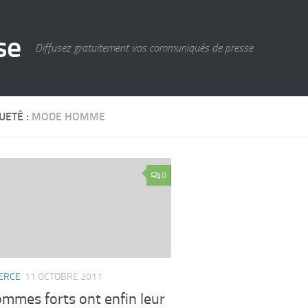
se
Diffusez gratuitement vos communiqués de presse
UETÉ :
MODE HOMME
0
ERCE
11 OCTOBRE 2011
mmes forts ont enfin leur