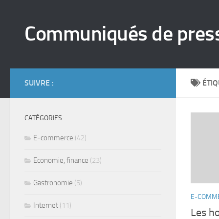
Skip to content
Communiqués de pres
SUIVRE :
ÉTIQ
CATÉGORIES
E-commerce
(42)
Economie, finance
(23)
Gastronomie
(5)
E-COMM
Internet
(11)
Les ho