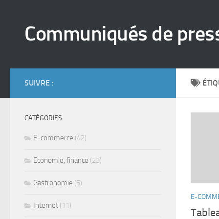
Skip to content
Communiqués de pres
SUIVRE :
ÉTIQ
CATÉGORIES
E-commerce
(42)
Economie, finance
(23)
Gastronomie
(5)
E-COMM
Internet
(11)
Table