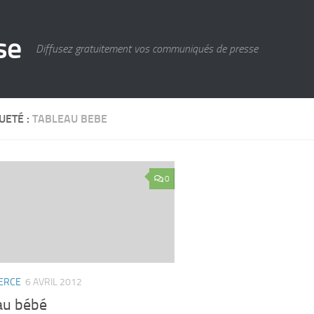
se
Diffusez gratuitement vos communiqués de presse
UETÉ :
TABLEAU BEBE
0
ERCE
6 AVRIL 2012
au bébé