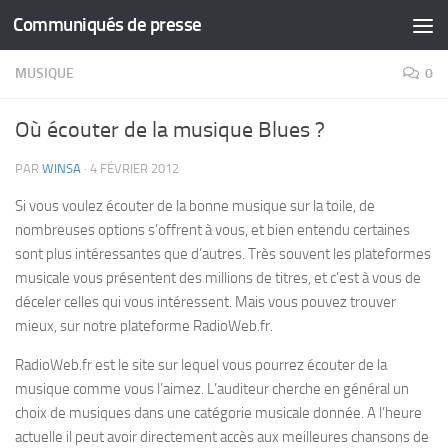
Communiqués de presse
Skip to content
MUSIQUE
0
Où écouter de la musique Blues ?
PAR
WINSA
·
4 FÉVRIER 2012
Si vous voulez écouter de la bonne musique sur la toile, de
nombreuses options s’offrent à vous, et bien entendu certaines
sont plus intéressantes que d’autres. Très souvent les plateformes
musicale vous présentent des millions de titres, et c’est à vous de
déceler celles qui vous intéressent. Mais vous pouvez trouver
mieux, sur notre plateforme RadioWeb.fr.
RadioWeb.fr est le site sur lequel vous pourrez écouter de la
musique comme vous l’aimez. L’auditeur cherche en général un
choix de musiques dans une catégorie musicale donnée. A l’heure
actuelle il peut avoir directement accès aux meilleures chansons de