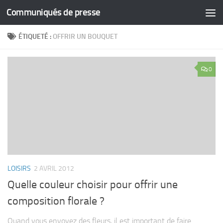
Communiqués de presse
Skip to content
ÉTIQUETÉ :
OFFRIR UN BOUQUET
0
LOISIRS
2 AVRIL 2012
Quelle couleur choisir pour offrir une
composition florale ?
Quand vous envoyez des fleurs, il est important de faire