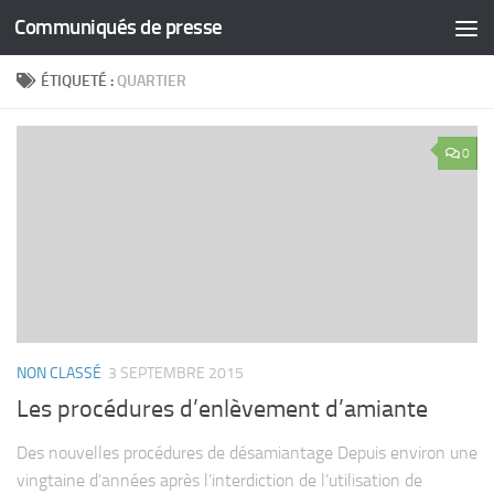
Communiqués de presse
Skip to content
ÉTIQUETÉ :
QUARTIER
0
NON CLASSÉ
3 SEPTEMBRE 2015
Les procédures d’enlèvement d’amiante
Des nouvelles procédures de désamiantage Depuis environ une
vingtaine d’années après l’interdiction de l’utilisation de