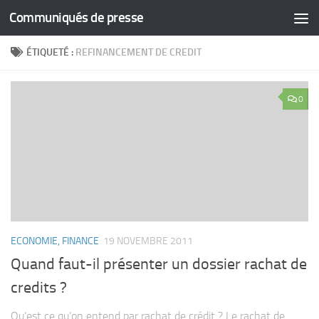
Communiqués de presse
Skip to content
ÉTIQUETÉ :
REFINANCEMENT DE CREDIT
0
ECONOMIE, FINANCE
19 NOVEMBRE 2011
Quand faut-il présenter un dossier rachat de
credits ?
Qu’est ce qu’on entend par rachat de crédit ? Le rachat de