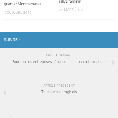
rallye féminin
quartier Montparnasse
22 MARS 2012
1 OCTOBRE 2015
SUIVRE :
ARTICLE SUIVANT
Pourquoi les entreprises sécurisent leur parc informatique
ARTICLE PRÉCÉDENT
Tout sur les progiciels