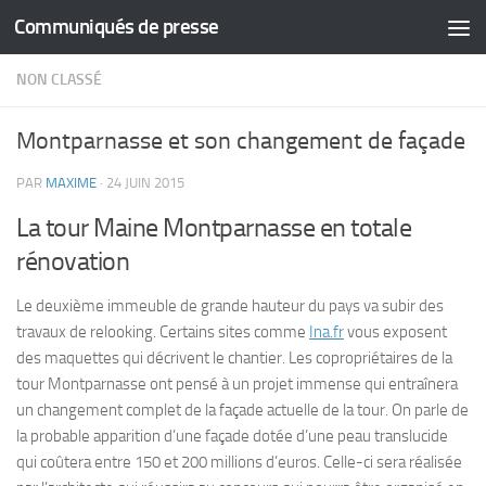
Communiqués de presse
Skip to content
NON CLASSÉ
Montparnasse et son changement de façade
PAR
MAXIME
·
24 JUIN 2015
La tour Maine Montparnasse en totale
rénovation
Le deuxième immeuble de grande hauteur du pays va subir des
travaux de relooking. Certains sites comme
Ina.fr
vous exposent
des maquettes qui décrivent le chantier. Les copropriétaires de la
tour Montparnasse ont pensé à un projet immense qui entraînera
un changement complet de la façade actuelle de la tour. On parle de
la probable apparition d’une façade dotée d’une peau translucide
qui coûtera entre 150 et 200 millions d’euros. Celle-ci sera réalisée