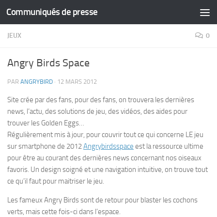
Communiqués de presse
Skip to content
JEUX
0
Angry Birds Space
PAR
ANGRYBIRD
·
12 MARS 2012
Site crée par des fans, pour des fans, on trouvera les dernières
news, l’actu, des solutions de jeu, des vidéos, des aides pour
trouver les Golden Eggs…
Régulièrement mis à jour, pour couvrir tout ce qui concerne LE jeu
sur smartphone de 2012
Angrybirdsspace
est la ressource ultime
pour être au courant des dernières news concernant nos oiseaux
favoris. Un design soigné et une navigation intuitive, on trouve tout
ce qu’il faut pour maitriser le jeu.
Les fameux Angry Birds sont de retour pour blaster les cochons
verts, mais cette fois-ci dans l’espace.