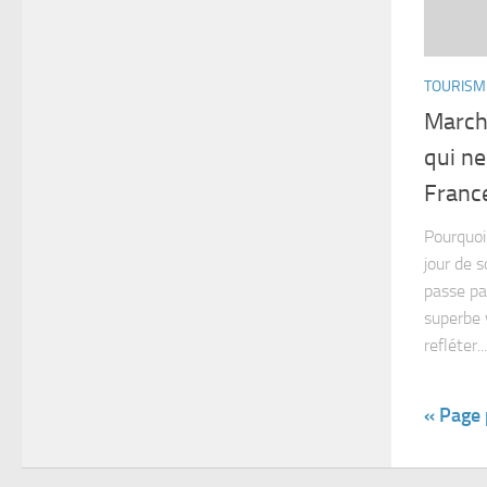
TOURISM
March
qui ne
Franc
Pourquoi 
jour de s
passe pa
superbe v
refléter...
« Page