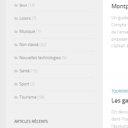
Jeux
(13)
Montp
Un guide
Loisirs
(7)
Compte t
Musique
(1)
de l’ami
proposen
Non classé
(32)
l’APHP. 
Nouvelles technologies
(5)
Santé
(15)
Sport
(2)
TOURISM
Tourisme
(18)
Les ga
On dénom
dont l’hi
ARTICLES RÉCENTS
l’évoluti