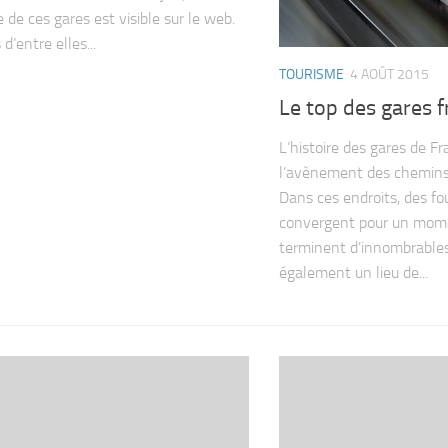
 de ces gares est visible sur le web.
 d’entre elles...
TOURISME
4 AOÛT 2015
Le top des gares f
L’histoire des gares de F
l’avènement des chemins 
Dans ces endroits, des fou
convergent pour un mom
terminent d’innombrables
également un lieu de...