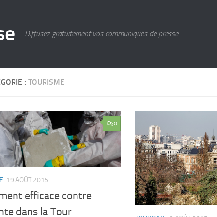
se
Diffusez gratuitement vos communiqués de presse
GORIE :
TOURISME
0
E
19 AOÛT 2015
ment efficace contre
nte dans la Tour