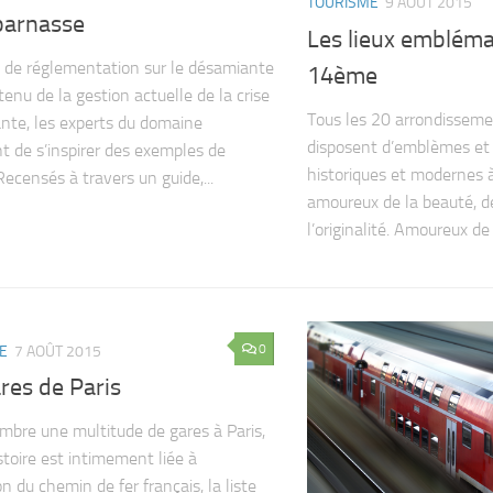
TOURISME
9 AOÛT 2015
arnasse
Les lieux embléma
 de réglementation sur le désamiante
14ème
enu de la gestion actuelle de la crise
Tous les 20 arrondisseme
ante, les experts du domaine
disposent d’emblèmes et d
t de s’inspirer des exemples de
historiques et modernes à 
Recensés à travers un guide,...
amoureux de la beauté, de
l’originalité. Amoureux de 
0
E
7 AOÛT 2015
res de Paris
bre une multitude de gares à Paris,
stoire est intimement liée à
on du chemin de fer français, la liste