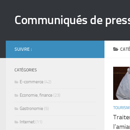
Skip to content
Communiqués de pres
SUIVRE :
CATÉ
CATÉGORIES
E-commerce
(42)
Economie, finance
(23)
TOURISM
Gastronomie
(5)
Traite
Internet
(11)
l’amia