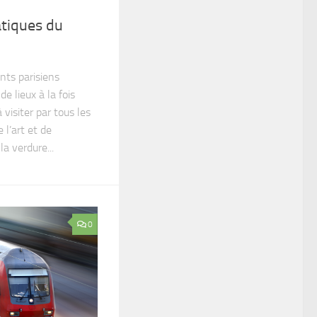
tiques du
nts parisiens
e lieux à la fois
visiter par tous les
 l’art et de
la verdure...
0