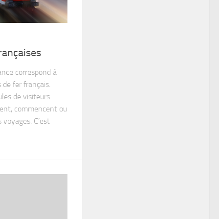
rançaises
rance correspond à
de fer français.
les de visiteurs
ent, commencent ou
 voyages. C’est