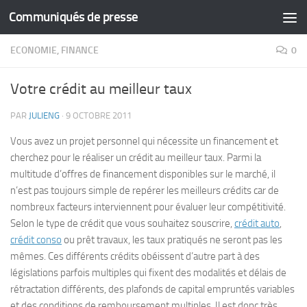
Communiqués de presse
Skip to content
ECONOMIE, FINANCE
0
Votre crédit au meilleur taux
PAR
JULIENG
·
9 OCTOBRE 2011
Vous avez un projet personnel qui nécessite un financement et
cherchez pour le réaliser un crédit au meilleur taux. Parmi la
multitude d’offres de financement disponibles sur le marché, il
n’est pas toujours simple de repérer les meilleurs crédits car de
nombreux facteurs interviennent pour évaluer leur compétitivité.
Selon le type de crédit que vous souhaitez souscrire,
crédit auto
,
crédit conso
ou prêt travaux, les taux pratiqués ne seront pas les
mêmes. Ces différents crédits obéissent d’autre part à des
législations parfois multiples qui fixent des modalités et délais de
rétractation différents, des plafonds de capital empruntés variables
et des conditions de remboursement multiples. Il est donc très