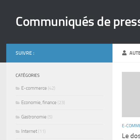
Skip to content
Communiqués de pres
SUIVRE :
AUT
CATÉGORIES
E-commerce
(42)
Economie, finance
(23)
Gastronomie
(5)
E-COMM
Internet
(11)
Le dos