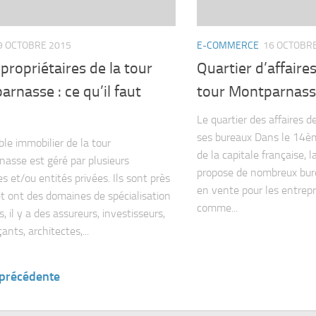
9 OCTOBRE 2015
E-COMMERCE
16 OCTOBR
propriétaires de la tour
Quartier d’affaires
rnasse : ce qu’il faut
tour Montparnas
Le quartier des affaires 
ses bureaux Dans le 14è
le immobilier de la tour
de la capitale française,
asse est géré par plusieurs
propose de nombreux bure
s et/ou entités privées. Ils sont près
en vente pour les entrep
t ont des domaines de spécialisation
comme...
s, il y a des assureurs, investisseurs,
nts, architectes,...
 précédente