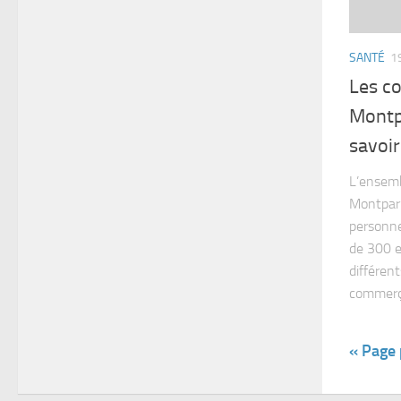
SANTÉ
1
Les co
Montpa
savoir
L’ensemb
Montparn
personne
de 300 e
différent
commerça
« Page