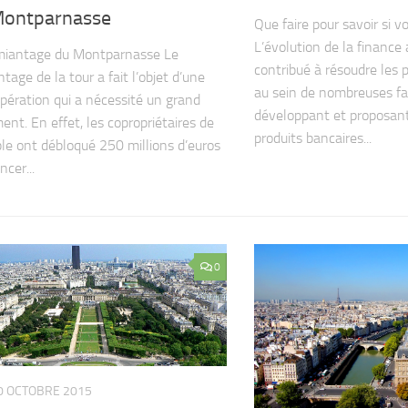
Montparnasse
Que faire pour savoir si 
L’évolution de la financ
miantage du Montparnasse Le
contribué à résoudre les 
age de la tour a fait l’objet d’une
au sein de nombreuses fa
pération qui a nécessité un grand
développant et proposan
ent. En effet, les copropriétaires de
produits bancaires...
le ont débloqué 250 millions d’euros
ncer...
0
0 OCTOBRE 2015