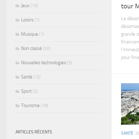
tour 
Jeux
(13)
Le désa
Loisirs
(7)
désamiant
grande o
Musique
(1)
financem
Non classé
(32)
l’immeub
pour fina
Nouvelles technologies
(5)
Santé
(15)
Sport
(2)
Tourisme
(18)
ARTICLES RÉCENTS
SANTÉ
2