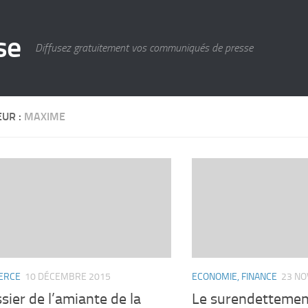
se
Diffusez gratuitement vos communiqués de presse
EUR :
MAXIME
ERCE
10 DÉCEMBRE 2015
ECONOMIE, FINANCE
23 N
sier de l’amiante de la
Le surendettement