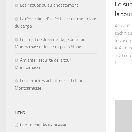
Le su
Les risques du surendettement
la to
La rénovation d’un édifice vous met à l’abri
Aussitôt
du danger
techniqu
Le projet de désamiantage de la tour
les risqu
Montparnasse : les principales étapes
été immé
300 copr
Amiante : sécurité de la tour
Le...
Montparnasse
Les dernières actualités sur la tour
Montparnasse
LIENS
Communiqués de presse