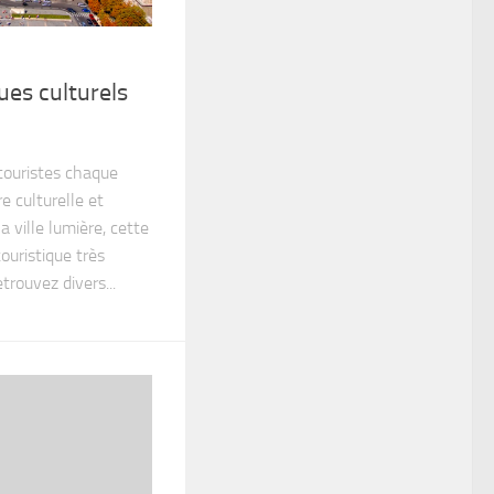
ques culturels
touristes chaque
e culturelle et
 la ville lumière, cette
touristique très
trouvez divers...