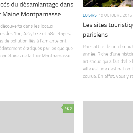
ccès du désamiantage dans
ur Maine Montparnasse
LOISIRS
19 OCTOBRE 2015
Les sites touristi
 découverts dans les locaux
es des 15e, 42e, 57e et 58e étages,
parisiens
es de pollution liés à l’amiante ont
Paris attire de nombreux 
diatement éradiqués par les quelque
année. Riche d’une histoir
opriétaires de la tour Montparnasse.
artistique qui a fait d’elle
ville est une destination 
courue. En effet, vous y re
0