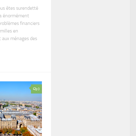
vous êtes surendetté
e a énormément
problèmes financiers
milles en
t aux ménages des
0