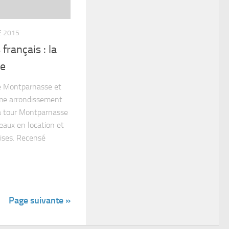
E 2015
 français : la
se
de Montparnasse et
me arrondissement
 la tour Montparnasse
aux en location et
rises. Recensé
Page suivante »