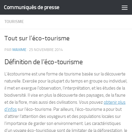
Communiqués de presse
Skip to content
TOURISME
Tout sur l’éco-tourisme
PAR
MAXIME
·
25 NOVEMBRE 2014
Définition de l’éco-tourisme
L’écotourisme est une forme de tourisme basée sur la découverte
naturelle. Exercée pour la plupart du temps en groupe ou individuel,
il met en exergue l’observation, l’interprétation, et les études de la
biodiversité. Il vise en plus la découverte des paysages, de la faune
et de la flore, mais aussi des civilisations. Vous pouvez
obtenir plus
d’infos
sur l’éco-tourisme. Par ailleurs, l’éco-tourisme a pour but
d’attirer l’attention des voyageurs et des populations locales sur
l’importance de garder son environnement. Les caractéristiques
d’un voyage éco-touristique sont de limitater de la déforestation, le