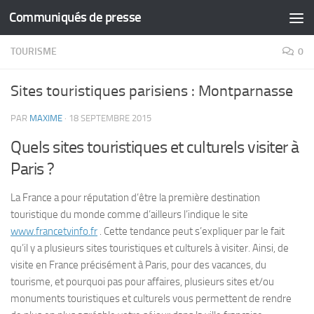
Communiqués de presse
Skip to content
TOURISME
0
Sites touristiques parisiens : Montparnasse
PAR
MAXIME
·
18 SEPTEMBRE 2015
Quels sites touristiques et culturels visiter à
Paris ?
La France a pour réputation d’être la première destination
touristique du monde comme d’ailleurs l’indique le site
www.francetvinfo.fr
. Cette tendance peut s’expliquer par le fait
qu’il y a plusieurs sites touristiques et culturels à visiter. Ainsi, de
visite en France précisément à Paris, pour des vacances, du
tourisme, et pourquoi pas pour affaires, plusieurs sites et/ou
monuments touristiques et culturels vous permettent de rendre